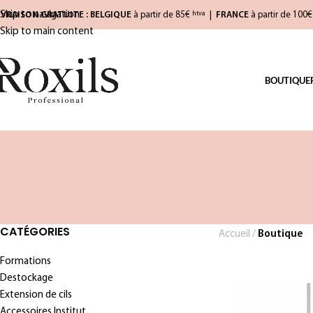
Skip to navigation
IVRAISON GRATUITE : BELGIQUE
à partir de 85€
|
FRANCE
à partir de 100
htva
Skip to main content
BOUTIQUE
CATÉGORIES
Accueil
/
Boutique
Formations
Destockage
Extension de cils
Accessoires Institut