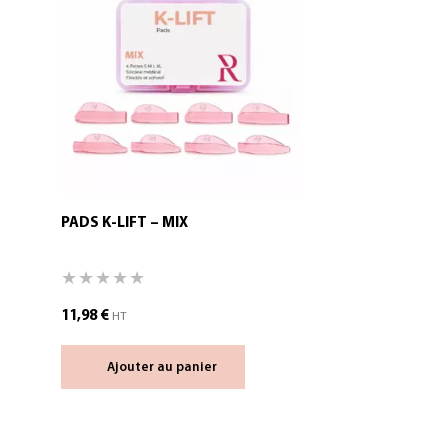
PADS K-LIFT – MIX
11,98
€
HT
Ajouter au panier