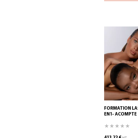
FORMATION LA
EN1- ACOMPTE 
413,22
€
HT