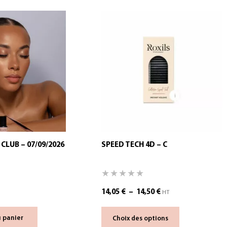
CLUB – 07/09/2026
SPEED TECH 4D – C
14,05
€
–
14,50
€
HT
u panier
Choix des options