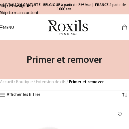
LIVRAISON GRATUITE : BELGIQUE
à partir de 85€
|
FRANCE
à partir de
htva
Skip to navigation
100€
htva
Skip to main content
MENU
Primer et remover
Accueil
/
Boutique
/
Extension de cils
/
Primer et remover
Afficher les filtres