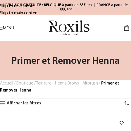
LIVRAISON GRATUITE : BELGIQUE
à partir de 85€
|
FRANCE
à partir de
htva
Skip to navigation
100€
htva
Skip to main content
MENU
Primer et Remover Henna
Accueil
/
Boutique
/
Teinture - Henna Brows - Airbrush
/
Primer et
Remover Henna
Afficher les filtres