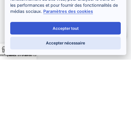
les performances et pour fournir des fonctionnalités de
ABONNEZ-VOUS À LA NEWSLETTER
médias sociaux.
Paramètres des cookies
Accepter tout
Salut ! Comment puis-je vous aider ?
Accepter nécessaire
Je m'inscris
outique
Filtres
Mes favoris
Panier
Mon compte
Paiement sécurisé :
Développement web
,
maintenance et support
par
Gadiros
Consulting