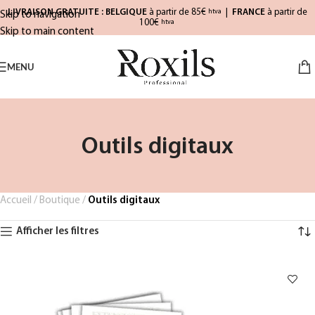
LIVRAISON GRATUITE : BELGIQUE
à partir de 85€
|
FRANCE
à partir de
htva
Skip to navigation
100€
htva
Skip to main content
MENU
Outils digitaux
Accueil
/
Boutique
/
Outils digitaux
Afficher les filtres