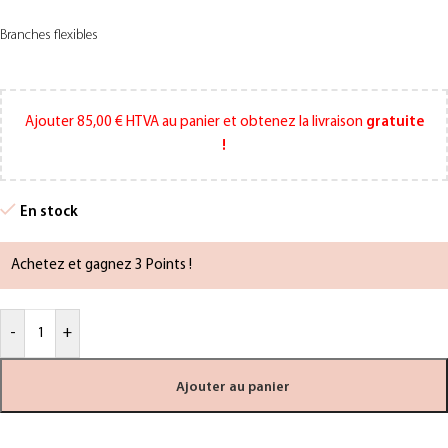
Branches flexibles
Ajouter
85,00
€
HTVA au panier et obtenez la livraison
gratuite
!
En stock
Achetez et gagnez 3 Points !
-
+
Ajouter au panier