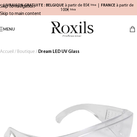
LIVRAISON GRATUITE : BELGIQUE
à partir de 85€
|
FRANCE
à partir de
htva
Skip to navigation
100€
htva
Skip to main content
MENU
Accueil
/
Boutique
/
Dream LED UV Glass