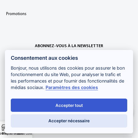
Promotions
ABONNEZ-VOUS À LA NEWSLETTER
Consentement aux cookies
Bonjour, nous utilisons des cookies pour assurer le bon
fonctionnement du site Web, pour analyser le trafic et
les performances et pour fournir des fonctionnalités de
médias sociaux.
Paramètres des cookies
Je m'inscris
Accepter tout
Salut ! Comment puis-je vous aider ?
Paiement sécurisé :
Accepter nécessaire
outique
Mes favoris
Panier
Mon compte