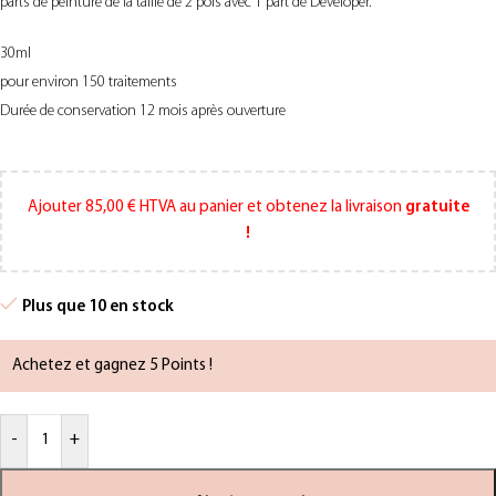
parts de peinture de la taille de 2 pois avec 1 part de Developer.
30ml
pour environ 150 traitements
Durée de conservation 12 mois après ouverture
Ajouter
85,00
€
HTVA au panier et obtenez la livraison
gratuite
!
Plus que 10 en stock
Achetez et gagnez 5 Points !
-
+