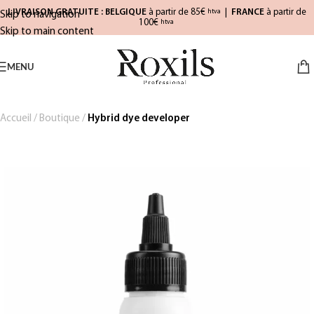
LIVRAISON GRATUITE : BELGIQUE
à partir de 85€
|
FRANCE
à partir de
htva
Skip to navigation
100€
htva
Skip to main content
MENU
Accueil
/
Boutique
/
Hybrid dye developer