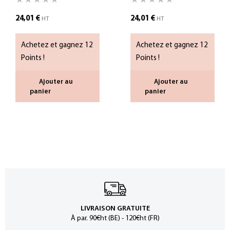
24,01
€
24,01
€
HT
HT
Achetez et gagnez 12
Achetez et gagnez 12
Points !
Points !
Ajouter au
Ajouter au
panier
panier
LIVRAISON GRATUITE
À par. 90€ht (BE) - 120€ht (FR)