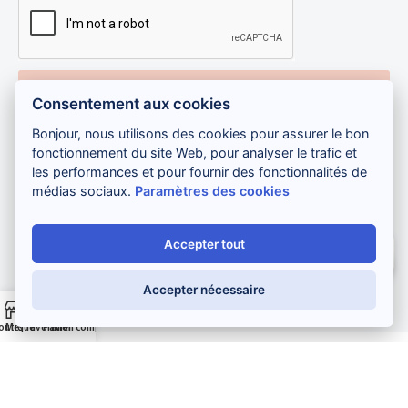
Je m'inscris
Consentement aux cookies
Bonjour, nous utilisons des cookies pour assurer le bon
fonctionnement du site Web, pour analyser le trafic et
Paiement sécurisé :
les performances et pour fournir des fonctionnalités de
médias sociaux.
Paramètres des cookies
Accepter tout
Salut ! Comment puis-je vous aider ?
Développement web
,
maintenance et support
par
Gadiros
Accepter nécessaire
Consulting
outique
Mes favoris
Panier
Mon compte
Anglais
Français