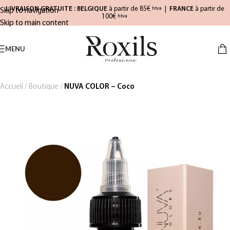
LIVRAISON GRATUITE : BELGIQUE
à partir de 85€
|
FRANCE
à partir de
htva
Skip to navigation
100€
htva
Skip to main content
MENU
Accueil
/
Boutique
/
NUVA COLOR – Coco