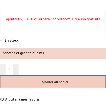
Ajouter
85,00
€
HTVA au panier et obtenez la livraison
gratuite
!
En stock
Achetez et gagnez 2 Points !
-
+
Ajouter au panier
Ajouter à mes favoris