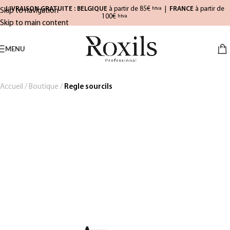
LIVRAISON GRATUITE : BELGIQUE
à partir de 85€
|
FRANCE
à partir de
htva
Skip to navigation
100€
htva
Skip to main content
MENU
Accueil
/
Boutique
/
Regle sourcils