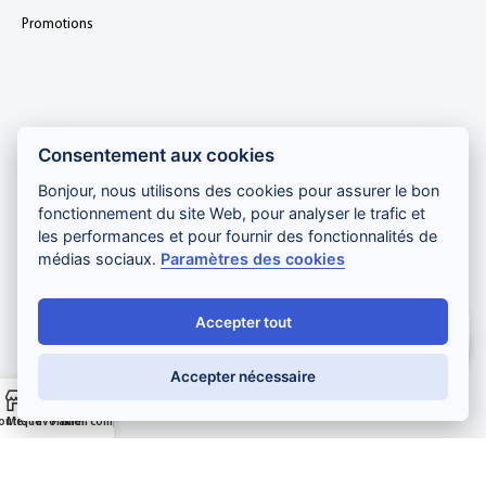
Promotions
ABONNEZ-VOUS À LA NEWSLETTER
Consentement aux cookies
Bonjour, nous utilisons des cookies pour assurer le bon
fonctionnement du site Web, pour analyser le trafic et
les performances et pour fournir des fonctionnalités de
médias sociaux.
Paramètres des cookies
Je m'inscris
Accepter tout
Salut ! Comment puis-je vous aider ?
Paiement sécurisé :
Accepter nécessaire
outique
Mes favoris
Panier
Mon compte