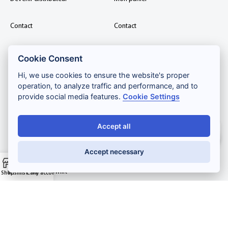
Contact
Contact
L'Institut
Cookie Consent
Hi, we use cookies to ensure the website's proper
Conseils et astuces
operation, to analyze traffic and performance, and to
provide social media features.
Cookie Settings
CATEGORIES
Accept all
Salut ! Comment puis-je vous aider ?
Extensions de cils
Accept necessary
Lashlift and browlift
Shop
Wishlist
Cart
My account
Kit
PMU