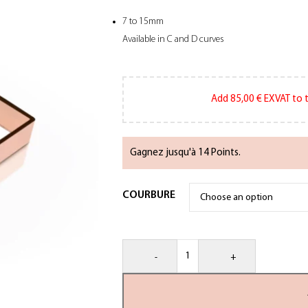
7 to 15mm
Available in C and D curves
Add
85,00
€
EXVAT to t
Gagnez jusqu'à 14 Points.
COURBURE
-
+