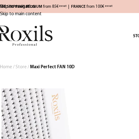
Skip to navigation
REE SHIPPING BELGIUM
from 85€
|
FRANCE
from 100€
exvat
exvat
Skip to main content
ST
Home
/
Store
/
Maxi Perfect FAN 10D