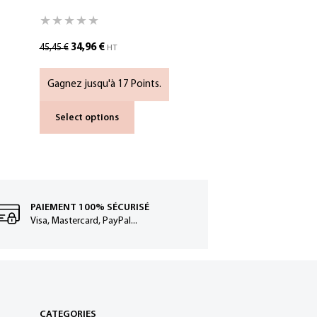
17,35
24,79
€
34,96
€
45,45
€
HT
Gagnez jusq
Gagnez jusqu'à 17 Points.
SELECT OP
Select options
PAIEMENT 100% SÉCURISÉ
Visa, Mastercard, PayPal...
CATEGORIES