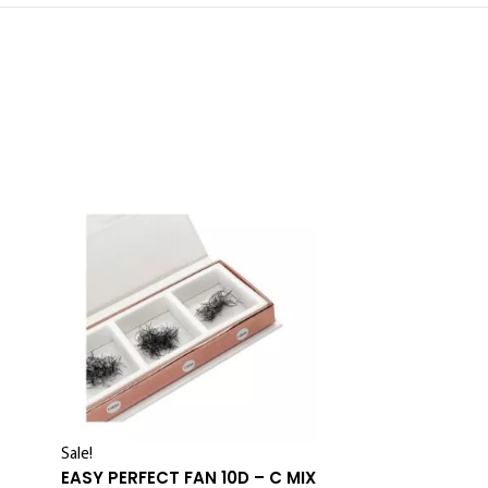
PERFECT FA
Sale!
EASY PERFECT FAN 10D – C MIX