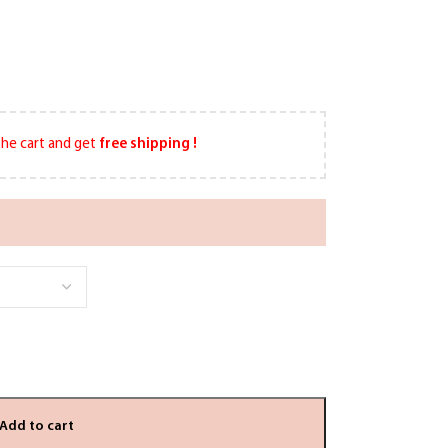
he cart and get
free shipping !
Add to cart