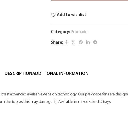
Add to wishlist
Category:
Promade
Share:
DESCRIPTION
ADDITIONAL INFORMATION
e latest advanced eyelash extension technology. Our pre-made fans are designed
rom the top, as this may damage it). Available in mixed C and D trays