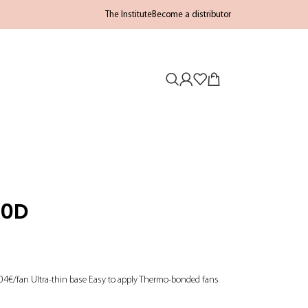
The Institute
Become a distributor
10D
.04€/fan Ultra-thin base Easy to apply Thermo-bonded fans