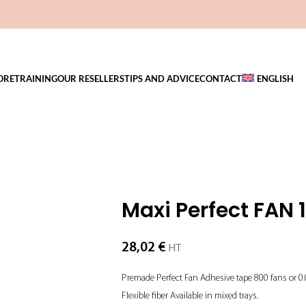
ORE
TRAINING
OUR RESELLERS
TIPS AND ADVICE
CONTACT
ENGLISH
Maxi Perfect FAN 
28,02
€
HT
Premade Perfect Fan Adhesive tape 800 fans or 0
Flexible fiber Available in mixed trays.