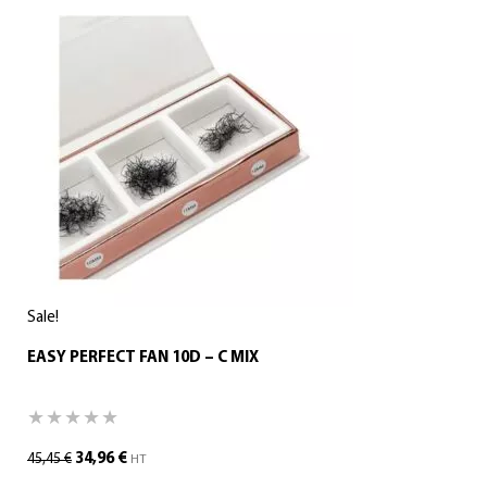
Sale!
EASY PERFECT FAN 10D – C MIX
34,96
€
45,45
€
HT