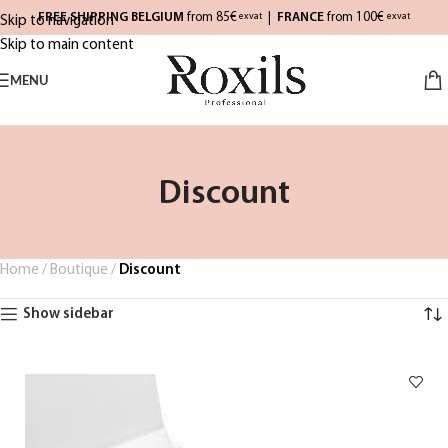
FREE SHIPPING BELGIUM
from 85€
|
FRANCE
from 100€
exvat
exvat
Skip to navigation
Skip to main content
MENU
Discount
Home
/
Boutique
/
Discount
Show sidebar