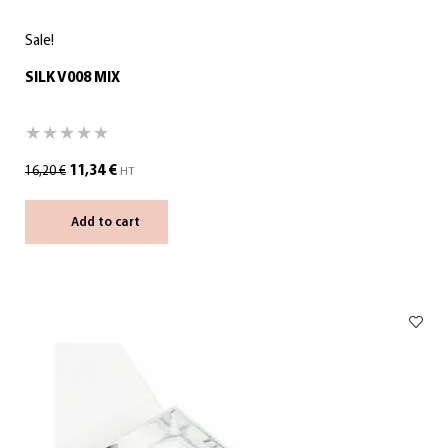
Sale!
SILK V008 MIX
11,34
€
16,20
€
HT
Add to cart