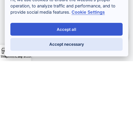
ABONNEZ-VOUS À LA NEWSLETTER
operation, to analyze traffic and performance, and to
provide social media features.
Cookie Settings
Accept all
Salut ! Comment puis-je vous aider ?
Accept necessary
Je m'inscris
Shop
Wishlist
Cart
My account
Paiement sécurisé :
Développement web
,
maintenance et support
par
Gadiros
Consulting
English
French