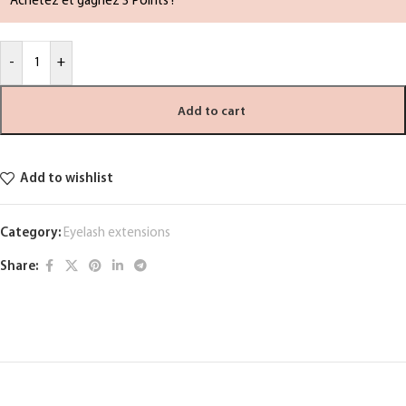
Achetez et gagnez 3 Points !
-
+
Add to cart
Add to wishlist
Category:
Eyelash extensions
Share: